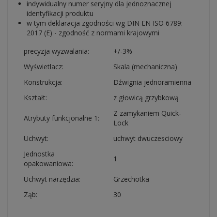
indywidualny numer seryjny dla jednoznacznej
identyfikacji produktu
w tym deklaracja zgodności wg DIN EN ISO 6789:
2017 (E) - zgodność z normami krajowymi
precyzja wyzwalania:
+/-3%
Wyświetlacz:
Skala (mechaniczna)
Konstrukcja:
Dźwignia jednoramienna
Kształt:
z głowicą grzybkową
Z zamykaniem Quick-
Atrybuty funkcjonalne 1:
Lock
Uchwyt:
uchwyt dwuczesciowy
Jednostka
1
opakowaniowa:
Uchwyt narzędzia:
Grzechotka
Ząb:
30