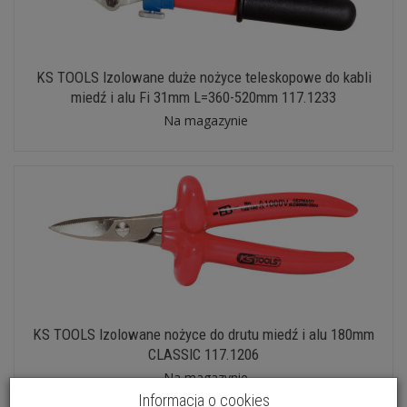
KS TOOLS Izolowane duże nożyce teleskopowe do kabli
miedź i alu Fi 31mm L=360-520mm 117.1233
Na magazynie
KS TOOLS Izolowane nożyce do drutu miedź i alu 180mm
CLASSIC 117.1206
Na magazynie
Informacja o cookies