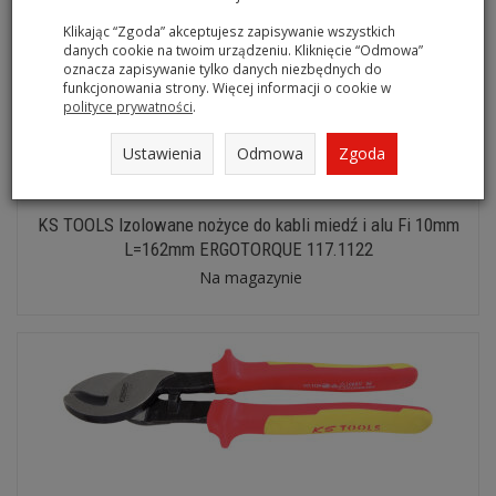
Klikając “Zgoda” akceptujesz zapisywanie wszystkich
danych cookie na twoim urządzeniu. Kliknięcie “Odmowa”
oznacza zapisywanie tylko danych niezbędnych do
funkcjonowania strony. Więcej informacji o cookie w
polityce prywatności
.
Ustawienia
Odmowa
Zgoda
KS TOOLS Izolowane nożyce do kabli miedź i alu Fi 10mm
L=162mm ERGOTORQUE 117.1122
Na magazynie