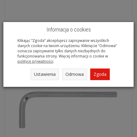
Nierdzewny klucz imbusowy 6-kątny 2,0mm L=50mm krótkie
Informacja o cookies
KS TOOLS 964.0302
Na magazynie
Klikając “Zgoda” akceptujesz zapisywanie wszystkich
danych cookie na twoim urządzeniu. Kliknięcie “Odmowa”
oznacza zapisywanie tylko danych niezbędnych do
funkcjonowania strony. Więcej informacji o cookie w
polityce prywatności
.
Ustawienia
Odmowa
Zgoda