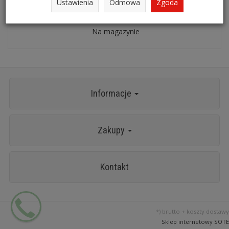
Ustawienia
Odmowa
Zgoda
Nierdzewne pokrętło 3/4" L=400mm KS TOOLS 964.3471
Na magazynie
Informacje
Zakupy
Kontakt
*) brutto +
koszty dostawy
Sklep internetowy SOTE