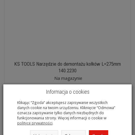
KS TOOLS Narzędzie do demontażu kołków L=275mm
140.2230
Na magazynie
Informacja o cookies
Klikając “Zgoda” akceptujesz zapisywanie wszystkich
danych cookie na twoim urządzeniu. Kliknięcie “Odmowa”
oznacza zapisywanie tylko danych niezbędnych do
funkcjonowania strony. Więcej informacji o cookie w
polityce prywatności
.