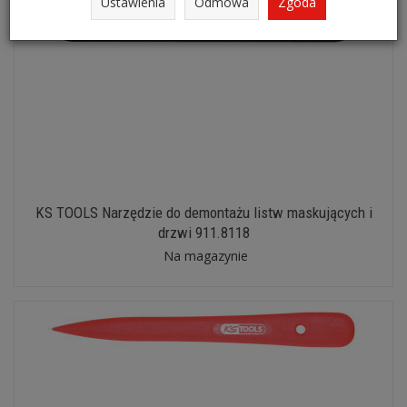
Ustawienia
Odmowa
Zgoda
KS TOOLS Narzędzie do demontażu listw maskujących i
drzwi 911.8118
Na magazynie