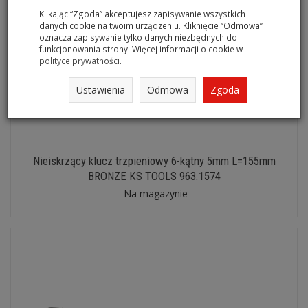
Klikając “Zgoda” akceptujesz zapisywanie wszystkich
danych cookie na twoim urządzeniu. Kliknięcie “Odmowa”
oznacza zapisywanie tylko danych niezbędnych do
funkcjonowania strony. Więcej informacji o cookie w
polityce prywatności
.
Ustawienia
Odmowa
Zgoda
Nieiskrzący klucz trzpieniowy 6-kątny 5mm L=155mm
BRONZE KS TOOLS 963.1574
Na magazynie