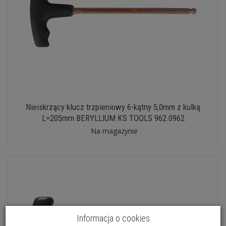
Nieiskrzący klucz trzpieniowy 6-kątny 5,0mm z kulką
L=205mm BERYLLIUM KS TOOLS 962.0962
Na magazynie
Informacja o cookies