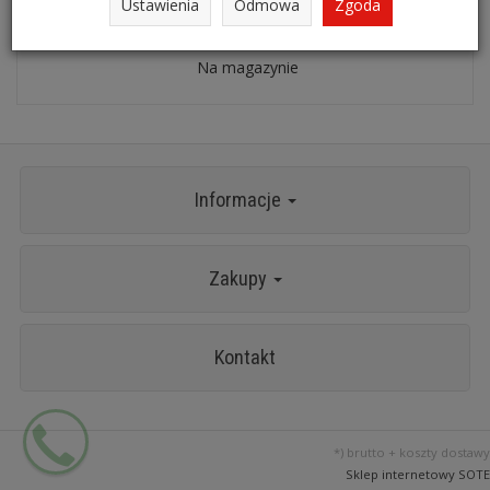
Ustawienia
Odmowa
Zgoda
Nierdzewna pompa oleju KS TOOLS 964.5805
Na magazynie
Informacje
Zakupy
Kontakt
*) brutto +
koszty dostawy
Sklep internetowy SOTE