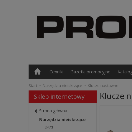
Cenniki
Gazetki promocyjne
Katalo
Start
Narzędzia nieiskrzące
Klucze nastawne
Klucze 
Sklep internetowy
Strona główna
Narzędzia nieiskrzące
Dłuta