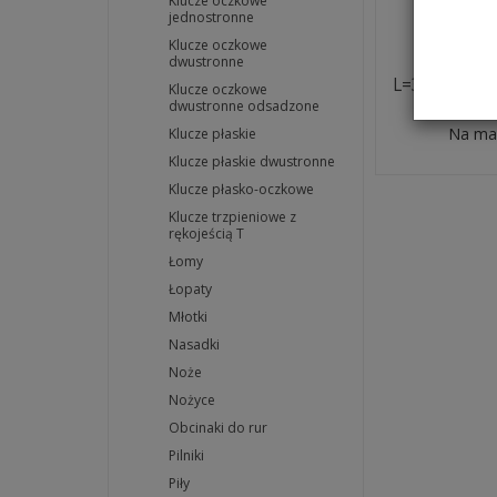
Klucze oczkowe
jednostronne
Nieiskrz
Klucze oczkowe
dwustronne
nastaw
L=380mmi B
Klucze oczkowe
TOOLS 
dwustronne odsadzone
Na ma
Klucze płaskie
Klucze płaskie dwustronne
Klucze płasko-oczkowe
Klucze trzpieniowe z
rękojeścią T
Łomy
Łopaty
Młotki
Nasadki
Noże
Nożyce
Obcinaki do rur
Pilniki
Piły