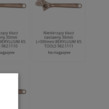
rzący klucz
Nieiskrzący klucz
wny 30mm
nastawny 36mm
BERYLLIUM KS
L=300mmi BERYLLIUM KS
 962.1110
TOOLS 962.1111
agazynie
Na magazynie