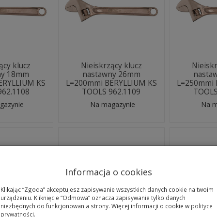
ący klucz
Nieiskrzący klucz
Nieisk
ny 18mm
nastawny 26mm
nasta
ERYLLIUM KS
L=200mmi BERYLLIUM KS
L=250mmi 
962.1108
TOOLS 962.1109
TOOLS
gazynie
Na magazynie
Na m
Informacja o cookies
Klikając “Zgoda” akceptujesz zapisywanie wszystkich danych cookie na twoim
urządzeniu. Kliknięcie “Odmowa” oznacza zapisywanie tylko danych
niezbędnych do funkcjonowania strony. Więcej informacji o cookie w
polityce
prywatności
.