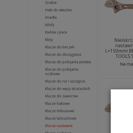
Grabie
Haki do włazów
Imadła
Kilofy
Kielnie i pace
Nieiskrz
Kliny
nastaw
Klucze do beczek
L=150mmi B
Klucze do dociągania
TOOLS 
Klucze do pobijania płaskie
Na ma
Klucze do pobijania
oczkowe
Klucze do rur i szczypce
Klucze do węży strażackich
Klucze do zaworów
Klucze hakowe
Klucze imbusowe
Klucze łańcuchowe
Klucze nastawne