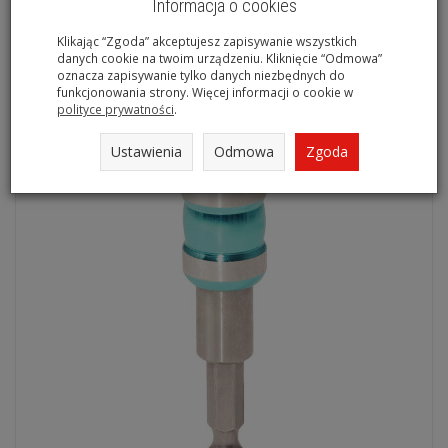
Informacja o cookies
Nierdzewny uchwyt do bitów 6-kątnych 1/4" KS TOOLS
Klikając “Zgoda” akceptujesz zapisywanie wszystkich
153.1050
danych cookie na twoim urządzeniu. Kliknięcie “Odmowa”
oznacza zapisywanie tylko danych niezbędnych do
Na magazynie
funkcjonowania strony. Więcej informacji o cookie w
polityce prywatności
.
Ustawienia
Odmowa
Zgoda