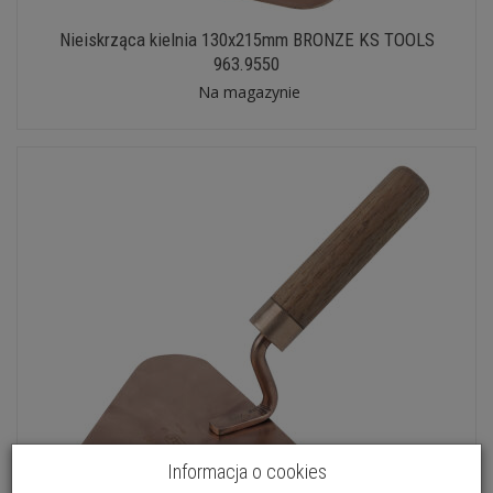
Nieiskrząca kielnia 130x215mm BRONZE KS TOOLS
963.9550
Na magazynie
Informacja o cookies