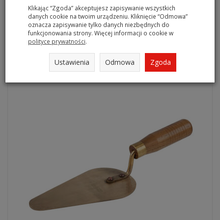
Klikając “Zgoda” akceptujesz zapisywanie wszystkich
danych cookie na twoim urządzeniu. Kliknięcie “Odmowa”
oznacza zapisywanie tylko danych niezbędnych do
Nieiskrząca kielnia 135x240mm BRONZE KS TOOLS
funkcjonowania strony. Więcej informacji o cookie w
963.9551
polityce prywatności
.
Na magazynie
Ustawienia
Odmowa
Zgoda