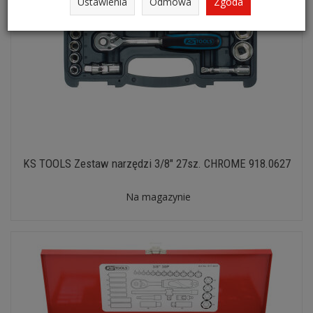
Ustawienia
Odmowa
Zgoda
KS TOOLS Zestaw narzędzi 3/8" 27sz. CHROME 918.0627
Na magazynie