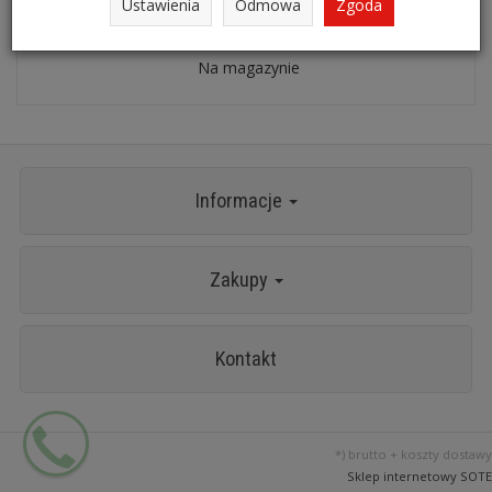
Ustawienia
Odmowa
Zgoda
Niemagnetyczny łom 457mm TYTAN KS TOOLS 965.2300
Na magazynie
Informacje
Zakupy
Kontakt
*) brutto +
koszty dostawy
Sklep internetowy SOTE