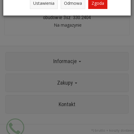
Ustawienia
Odmowa
Zgoda
KS TOOLS Zestaw wierteł stopniowych HSS w plastikowej
obudowie 3sz. 330.2404
Na magazynie
Informacje
Zakupy
Kontakt
*) brutto +
koszty dostawy