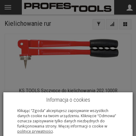
Kielichowanie rur
KS TOOLS Szczypce do kielichowania 202.1000R
7-14 dni
Informacja o cookies
Klikając “Zgoda” akceptujesz zapisywanie wszystkich
danych cookie na twoim urządzeniu. Kliknięcie “Odmowa”
oznacza zapisywanie tylko danych niezbędnych do
funkcjonowania strony. Więcej informacji o cookie w
polityce prywatności
.