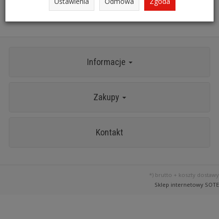
Ustawienia
Odmowa
Zgoda
Na magazynie
Informacje
Zakupy
Kontakt
*) brutto +
koszty dostawy
Sklep internetowy SOTE